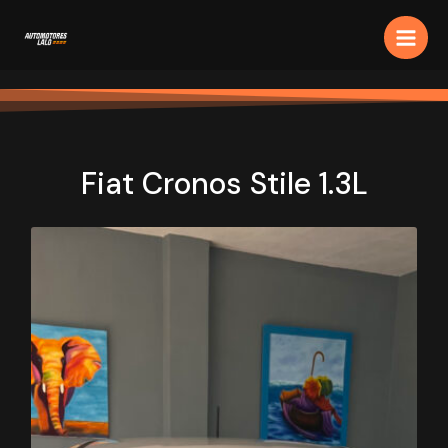
Ir
Main
al
Men
contenido
Fiat Cronos Stile 1.3L